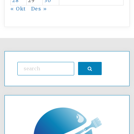
28
29
30
« Okt
Des »
Search