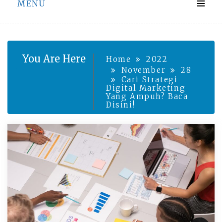
MENU
You Are Here
Home
2022
November
28
Cari Strategi
Digital Marketing
Yang Ampuh? Baca
Disini!