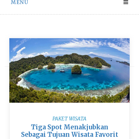
MENU
Hari:
13 Desember 2019
PAKET WISATA
Tiga Spot Menakjubkan
Sebagai Tujuan Wisata Favorit